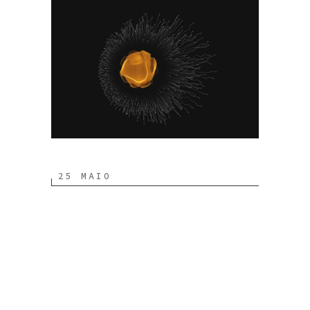
25 MAIO
In the
cloud of
your choice